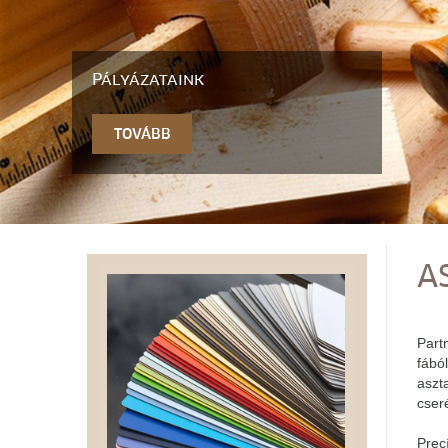
Pályázataink
TOVÁBB
SZOLGÁLTATÁSOK
A
Part
fábó
aszt
cseré
Prec