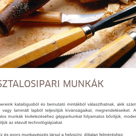
SZTALOSIPARI MUNKÁK
nereink katalógusból és bemutató mintákból választhatnak, akik szá
l vagy laminált lapból teljesítjük kívánságaikat, megrendeléseiket. 
alos munkák kivitelezéséhez gépparkunkat folyamatos bővítjük, mode
ljük az elavult technológiájúakat.
íz és gyors munkavégzés társul a helyszíni, díjtalan felméréshez.