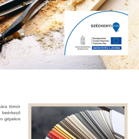
mára tömör
A beérkező
rn gépekre