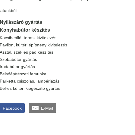
latunkból:
Nyílászáró gyártás
Konyhabútor készítés
Kocsibeálló, terasz kivitelezés
Pavilon, kültéri építmény kivitelezés
Asztal, szék és pad készítés
Szobabútor gyártás
Irodabútor gyártás
Belsőépítészeti famunka
Parketta csiszolás, lambériázás
Bel-és kültéri kiegészítő gyártás
Facebook
E-Mail