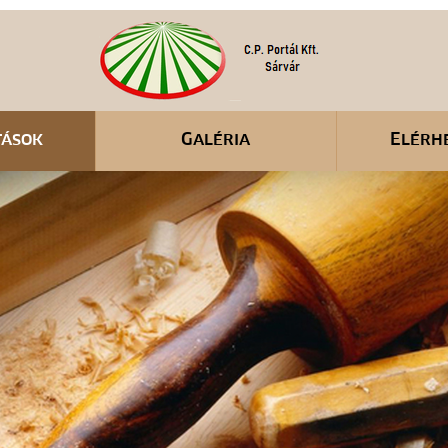
tások
Galéria
Elérh