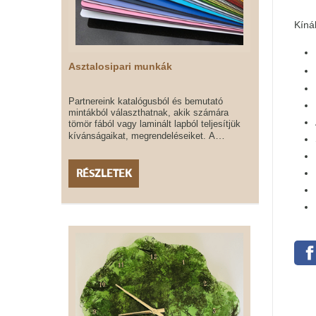
Kíná
Asztalosipari munkák
Partnereink katalógusból és bemutató
mintákból választhatnak, akik számára
tömör fából vagy laminált lapból teljesítjük
…
kívánságaikat, megrendeléseiket. A
RÉSZLETEK